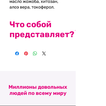
масло жожоба, хитозан,
алоэ вера, токоферол.
Что собой
представляет?
Турманий, являющийся
источником анионов и
длинноволнового
инфракрасного излучения,
глубоко проникает в
подкожный слой, очищает,
активизирует обновление
Миллионы довольных
клеток, повышает
людей по всему миру
эластичность кожи.
Хитозан усиливает